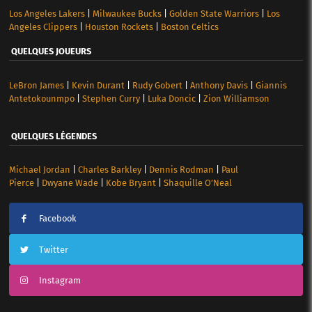
Los Angeles Lakers
|
Milwaukee Bucks
|
Golden State Warriors
|
Los
Angeles Clippers
|
Houston Rockets
|
Boston Celtics
QUELQUES JOUEURS
LeBron James
|
Kevin Durant
|
Rudy Gobert
|
Anthony Davis
|
Giannis
Antetokounmpo
|
Stephen Curry
|
Luka Doncic
|
Zion Williamson
QUELQUES LÉGENDES
Michael Jordan
|
Charles Barkley
|
Dennis Rodman
|
Paul
Pierce
|
Dwyane Wade
|
Kobe Bryant
|
Shaquille O’Neal
Facebook
Twitter
Instagram