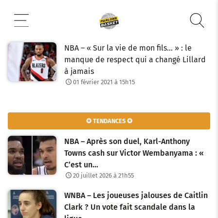
Aller
au
contenu
NBA – « Sur la vie de mon fils… » : le
manque de respect qui a changé Lillard
à jamais
01 février 2021 à 15h15
✪ TENDANCES ✪
NBA – Après son duel, Karl-Anthony
Towns cash sur Victor Wembanyama : «
C’est un…
20 juillet 2026 à 21h55
WNBA – Les joueuses jalouses de Caitlin
Clark ? Un vote fait scandale dans la