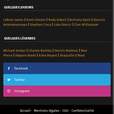
QUELQUES JOUEURS
LeBron James
|
Kevin Durant
|
Rudy Gobert
|
Anthony Davis
|
Giannis
Antetokounmpo
|
Stephen Curry
|
Luka Doncic
|
Zion Williamson
QUELQUES LÉGENDES
Michael Jordan
|
Charles Barkley
|
Dennis Rodman
|
Paul
Pierce
|
Dwyane Wade
|
Kobe Bryant
|
Shaquille O’Neal
Facebook
Twitter
Instagram
Accueil
Mentions légales
CGU
Confidentialité