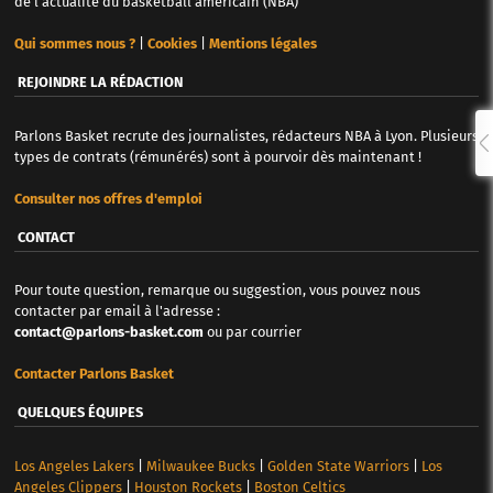
de l'actualité du basketball américain (NBA)
Qui sommes nous ?
|
Cookies
|
Mentions légales
REJOINDRE LA RÉDACTION
Parlons Basket recrute des journalistes, rédacteurs NBA à Lyon. Plusieurs
types de contrats (rémunérés) sont à pourvoir dès maintenant !
Consulter nos offres d'emploi
CONTACT
Pour toute question, remarque ou suggestion, vous pouvez nous
contacter par email à l'adresse :
contact@parlons-basket.com
ou par courrier
Contacter Parlons Basket
QUELQUES ÉQUIPES
Los Angeles Lakers
|
Milwaukee Bucks
|
Golden State Warriors
|
Los
Angeles Clippers
|
Houston Rockets
|
Boston Celtics