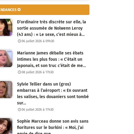
ENDANCES ✪
D’ordinaire très discrète sur elle, la
sortie assumée de Nolwenn Leroy
(43 ans) : « Le sexe, c’est mieux à…
06 juillet 2026 à 09h30
Marianne James déballe ses ébats
intimes les plus fous : « C’était un
Japonais, et son truc c’était de me…
08 juillet 2026 à 17h30
Sylvie Tellier dans un (gros)
embarras à l’aéroport : « En ouvrant
les valises, les douaniers sont tombé
sur…
06 juillet 2026 à 17h30
Sophie Marceau donne son avis sans
fioritures sur le burkini : « Moi, j’ai
envie de dire que…