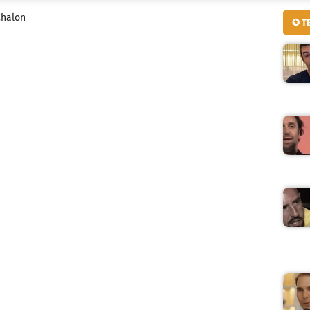
 Chalon
✪ T