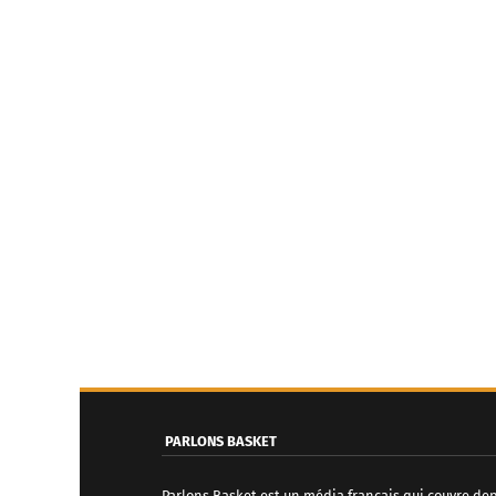
PARLONS BASKET
Parlons Basket est un média français qui couvre de