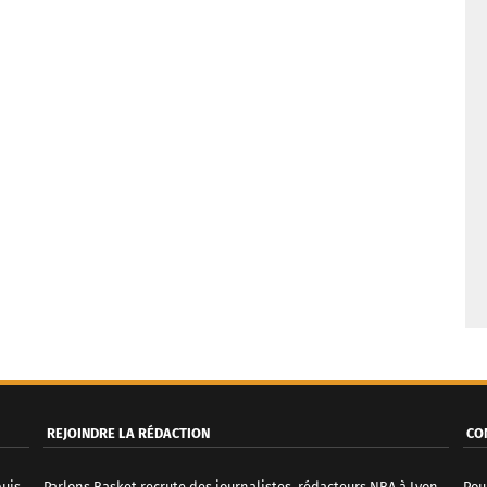
REJOINDRE LA RÉDACTION
CO
puis
Parlons Basket recrute des journalistes, rédacteurs NBA à Lyon.
Pou