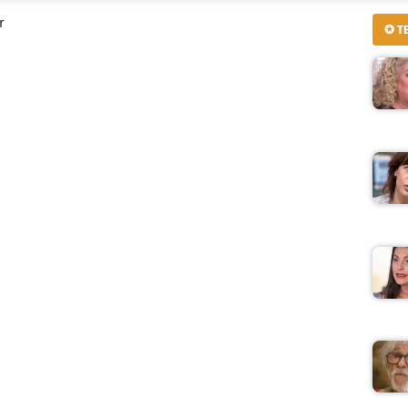
r
✪ T