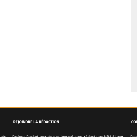
REJOINDRE LA RÉDACTION
CO
puis
Parlons Basket recrute des journalistes, rédacteurs NBA à Lyon.
Pou