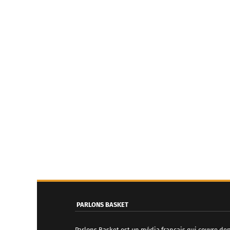
PARLONS BASKET
Parlons Basket est un média français qui couvre de