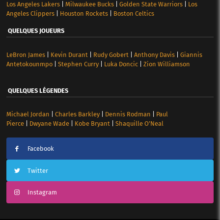
Los Angeles Lakers
|
Milwaukee Bucks
|
Golden State Warriors
|
Los
Angeles Clippers
|
Houston Rockets
|
Boston Celtics
QUELQUES JOUEURS
LeBron James
|
Kevin Durant
|
Rudy Gobert
|
Anthony Davis
|
Giannis
Antetokounmpo
|
Stephen Curry
|
Luka Doncic
|
Zion Williamson
QUELQUES LÉGENDES
Michael Jordan
|
Charles Barkley
|
Dennis Rodman
|
Paul
Pierce
|
Dwyane Wade
|
Kobe Bryant
|
Shaquille O’Neal
Facebook
Twitter
Instagram