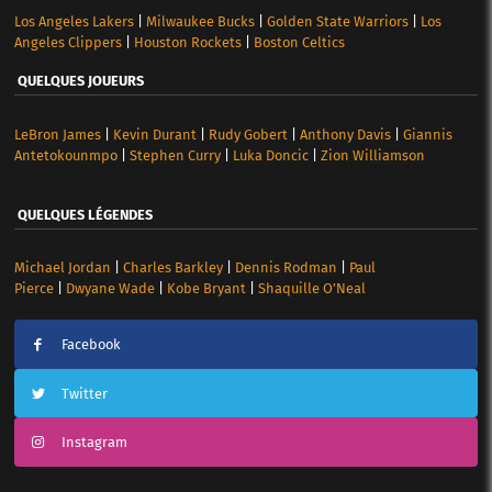
Los Angeles Lakers
|
Milwaukee Bucks
|
Golden State Warriors
|
Los
Angeles Clippers
|
Houston Rockets
|
Boston Celtics
QUELQUES JOUEURS
LeBron James
|
Kevin Durant
|
Rudy Gobert
|
Anthony Davis
|
Giannis
Antetokounmpo
|
Stephen Curry
|
Luka Doncic
|
Zion Williamson
QUELQUES LÉGENDES
Michael Jordan
|
Charles Barkley
|
Dennis Rodman
|
Paul
Pierce
|
Dwyane Wade
|
Kobe Bryant
|
Shaquille O’Neal
Facebook
Twitter
Instagram