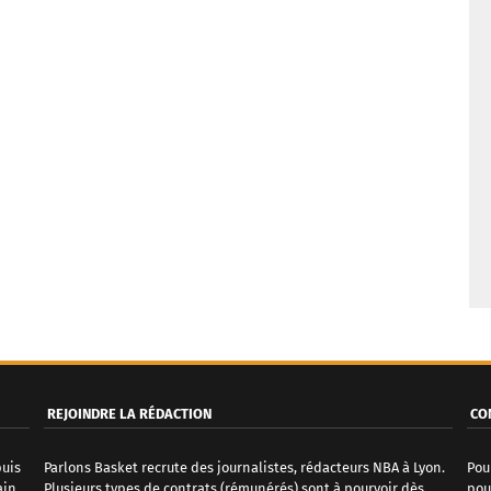
REJOINDRE LA RÉDACTION
CO
puis
Parlons Basket recrute des journalistes, rédacteurs NBA à Lyon.
Pou
ain
Plusieurs types de contrats (rémunérés) sont à pourvoir dès
pou