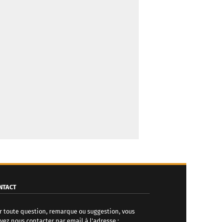
NTACT
r toute question, remarque ou suggestion, vous
vez nous contacter par email à l'adresse :