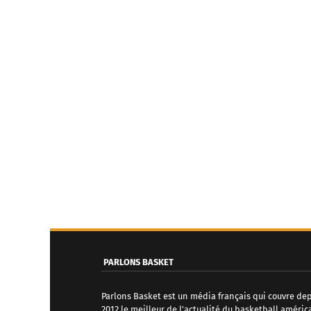
PARLONS BASKET
Parlons Basket est un média français qui couvre de
2012 le meilleur de l'actualité du basketball améric