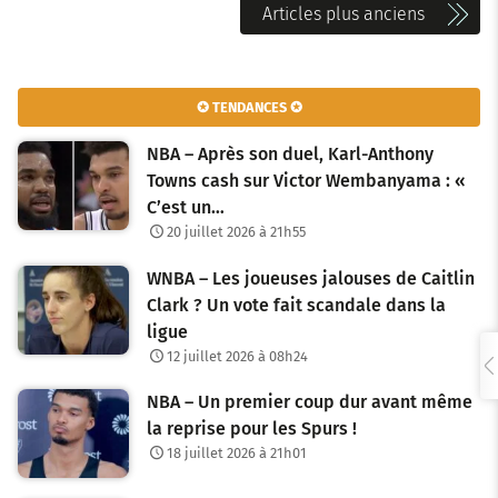
N
Articles plus anciens
a
v
✪ TENDANCES ✪
i
NBA – Après son duel, Karl-Anthony
g
Towns cash sur Victor Wembanyama : «
C’est un…
a
20 juillet 2026 à 21h55
t
WNBA – Les joueuses jalouses de Caitlin
i
Clark ? Un vote fait scandale dans la
o
ligue
12 juillet 2026 à 08h24
n
NBA – Un premier coup dur avant même
d
la reprise pour les Spurs !
e
18 juillet 2026 à 21h01
s