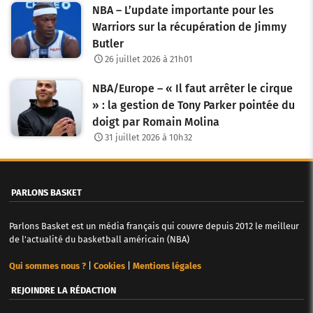
NBA – L’update importante pour les
a
Warriors sur la récupération de Jimmy
Butler
r
26 juillet 2026 à 21h01
t
NBA/Europe – « Il faut arrêter le cirque
i
» : la gestion de Tony Parker pointée du
c
doigt par Romain Molina
31 juillet 2026 à 10h32
l
e
PARLONS BASKET
s
Parlons Basket est un média français qui couvre depuis 2012 le meilleur
de l'actualité du basketball américain (NBA)
Qui sommes nous ?
|
Cookies
|
Mentions légales
REJOINDRE LA RÉDACTION