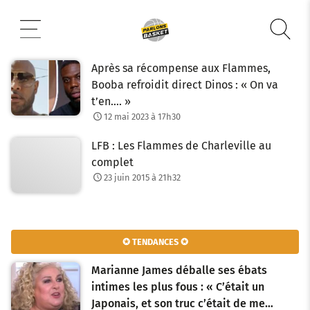
Aller
au
contenu
Après sa récompense aux Flammes,
Booba refroidit direct Dinos : « On va
t’en…. »
12 mai 2023 à 17h30
LFB : Les Flammes de Charleville au
complet
23 juin 2015 à 21h32
✪ TENDANCES ✪
Marianne James déballe ses ébats
intimes les plus fous : « C’était un
Japonais, et son truc c’était de me…