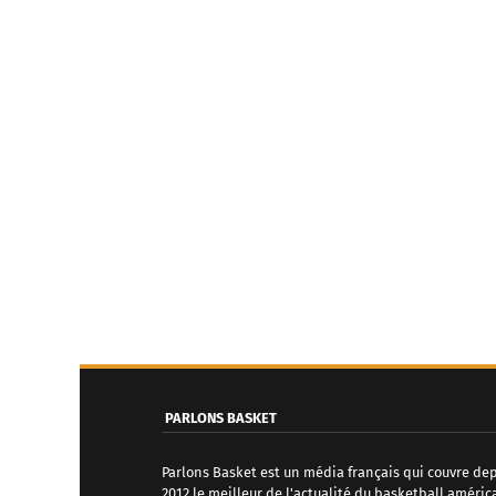
PARLONS BASKET
Parlons Basket est un média français qui couvre de
2012 le meilleur de l'actualité du basketball améric