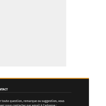
NTACT
r toute question, remarque ou suggestion, vous
vez nous contacter par email à l'adresse :