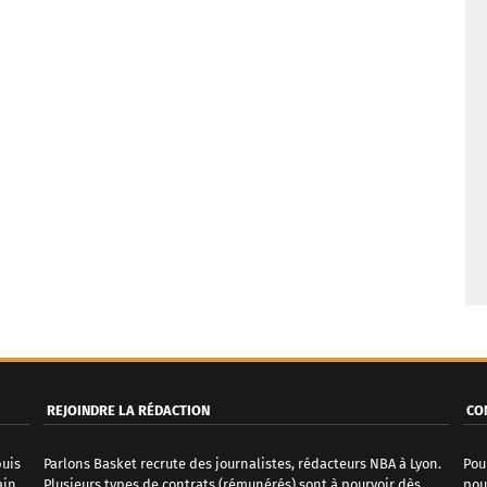
REJOINDRE LA RÉDACTION
CO
puis
Parlons Basket recrute des journalistes, rédacteurs NBA à Lyon.
Pou
ain
Plusieurs types de contrats (rémunérés) sont à pourvoir dès
pou