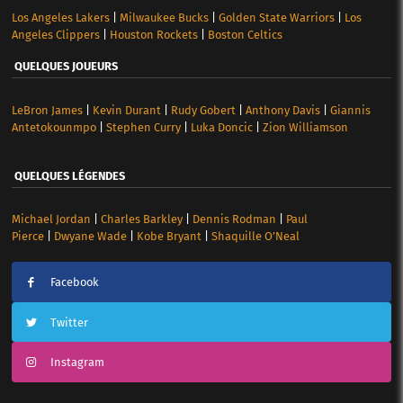
Los Angeles Lakers
|
Milwaukee Bucks
|
Golden State Warriors
|
Los
Angeles Clippers
|
Houston Rockets
|
Boston Celtics
QUELQUES JOUEURS
LeBron James
|
Kevin Durant
|
Rudy Gobert
|
Anthony Davis
|
Giannis
Antetokounmpo
|
Stephen Curry
|
Luka Doncic
|
Zion Williamson
QUELQUES LÉGENDES
Michael Jordan
|
Charles Barkley
|
Dennis Rodman
|
Paul
Pierce
|
Dwyane Wade
|
Kobe Bryant
|
Shaquille O’Neal
Facebook
Twitter
Instagram