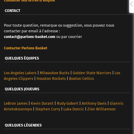
Consulter nos offres d'emploi
CONTACT
Pour toute question, remarque ou suggestion, vous pouvez nous
contacter par email à l'adresse :
contact@parlons-basket.com
ou par courrier
Contacter Parlons Basket
QUELQUES ÉQUIPES
Los Angeles Lakers
|
Milwaukee Bucks
|
Golden State Warriors
|
Los
Angeles Clippers
|
Houston Rockets
|
Boston Celtics
QUELQUES JOUEURS
LeBron James
|
Kevin Durant
|
Rudy Gobert
|
Anthony Davis
|
Giannis
Antetokounmpo
|
Stephen Curry
|
Luka Doncic
|
Zion Williamson
QUELQUES LÉGENDES