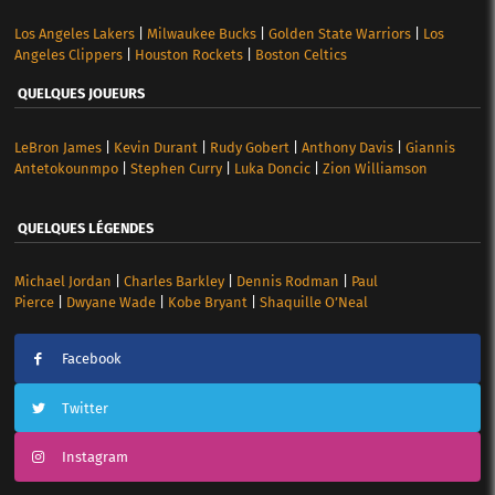
Los Angeles Lakers
|
Milwaukee Bucks
|
Golden State Warriors
|
Los
Angeles Clippers
|
Houston Rockets
|
Boston Celtics
QUELQUES JOUEURS
LeBron James
|
Kevin Durant
|
Rudy Gobert
|
Anthony Davis
|
Giannis
Antetokounmpo
|
Stephen Curry
|
Luka Doncic
|
Zion Williamson
QUELQUES LÉGENDES
Michael Jordan
|
Charles Barkley
|
Dennis Rodman
|
Paul
Pierce
|
Dwyane Wade
|
Kobe Bryant
|
Shaquille O’Neal
Facebook
Twitter
Instagram