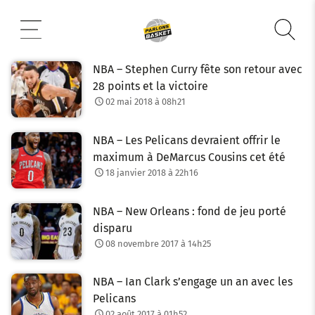
Aller
au
contenu
NBA – Stephen Curry fête son retour avec
28 points et la victoire
02 mai 2018 à 08h21
NBA – Les Pelicans devraient offrir le
maximum à DeMarcus Cousins cet été
18 janvier 2018 à 22h16
NBA – New Orleans : fond de jeu porté
disparu
08 novembre 2017 à 14h25
NBA – Ian Clark s’engage un an avec les
Pelicans
02 août 2017 à 01h52