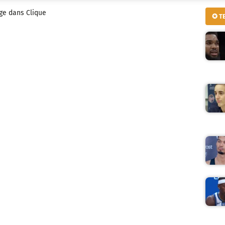
ge dans Clique
✪ T