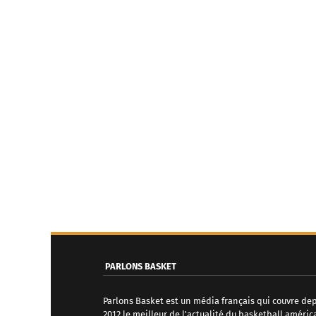
PARLONS BASKET
Parlons Basket est un média français qui couvre de
2012 le meilleur de l'actualité du basketball améric