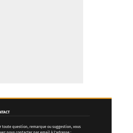
NTACT
r toute question, remarque ou suggestion, vous
vez nous contacter par email à l'adresse :