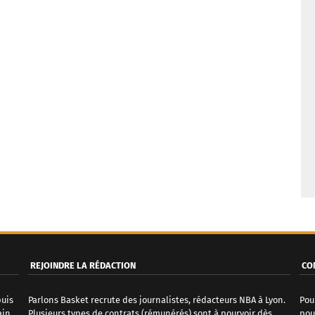
REJOINDRE LA RÉDACTION
CO
puis
Parlons Basket recrute des journalistes, rédacteurs NBA à Lyon.
Pou
ain
Plusieurs types de contrats (rémunérés) sont à pourvoir dès
pou