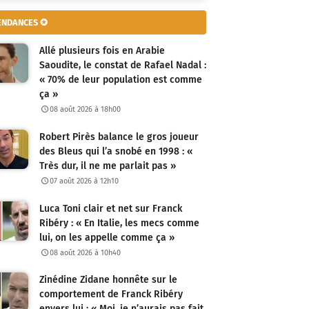
ENDANCES ✪
Allé plusieurs fois en Arabie
Saoudite, le constat de Rafael Nadal :
« 70% de leur population est comme
ça »
08 août 2026 à 18h00
Robert Pirès balance le gros joueur
des Bleus qui l’a snobé en 1998 : «
Très dur, il ne me parlait pas »
07 août 2026 à 12h10
Luca Toni clair et net sur Franck
Ribéry : « En Italie, les mecs comme
lui, on les appelle comme ça »
08 août 2026 à 10h40
Zinédine Zidane honnête sur le
comportement de Franck Ribéry
envers lui : « Moi, je n’aurais pas fait