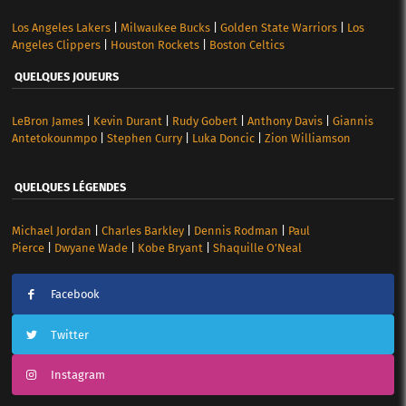
Los Angeles Lakers
|
Milwaukee Bucks
|
Golden State Warriors
|
Los
Angeles Clippers
|
Houston Rockets
|
Boston Celtics
QUELQUES JOUEURS
LeBron James
|
Kevin Durant
|
Rudy Gobert
|
Anthony Davis
|
Giannis
Antetokounmpo
|
Stephen Curry
|
Luka Doncic
|
Zion Williamson
QUELQUES LÉGENDES
Michael Jordan
|
Charles Barkley
|
Dennis Rodman
|
Paul
Pierce
|
Dwyane Wade
|
Kobe Bryant
|
Shaquille O’Neal
Facebook
Twitter
Instagram