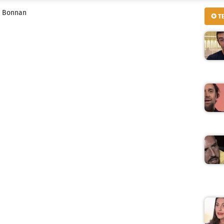
e Bonnan
✪ T