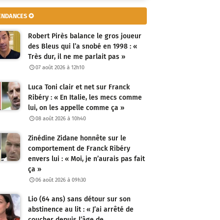
ENDANCES ✪
Robert Pirès balance le gros joueur
des Bleus qui l’a snobé en 1998 : «
Très dur, il ne me parlait pas »
07 août 2026 à 12h10
Luca Toni clair et net sur Franck
Ribéry : « En Italie, les mecs comme
lui, on les appelle comme ça »
08 août 2026 à 10h40
Zinédine Zidane honnête sur le
comportement de Franck Ribéry
envers lui : « Moi, je n’aurais pas fait
ça »
06 août 2026 à 09h30
Lio (64 ans) sans détour sur son
abstinence au lit : « J’ai arrêté de
coucher depuis l’âge de…