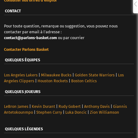
Consulter nos offres d'emploi
CONTACT
Pour toute question, remarque ou suggestion, vous pouvez nous
contacter par email à l'adresse :
contact@parlons-basket.com
ou par courrier
Contacter Parlons Basket
QUELQUES ÉQUIPES
Los Angeles Lakers
|
Milwaukee Bucks
|
Golden State Warriors
|
Los
Angeles Clippers
|
Houston Rockets
|
Boston Celtics
QUELQUES JOUEURS
LeBron James
|
Kevin Durant
|
Rudy Gobert
|
Anthony Davis
|
Giannis
Antetokounmpo
|
Stephen Curry
|
Luka Doncic
|
Zion Williamson
QUELQUES LÉGENDES