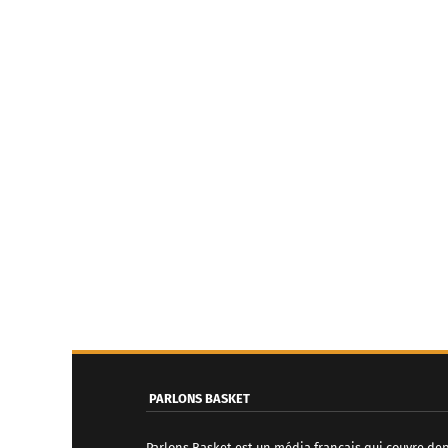
PARLONS BASKET
Parlons Basket est un média français qui couvre de