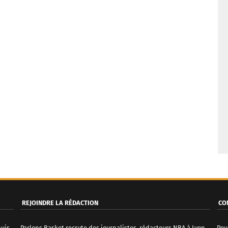
REJOINDRE LA RÉDACTION
CO
puis
Parlons Basket recrute des journalistes, rédacteurs NBA à Lyon.
Pou