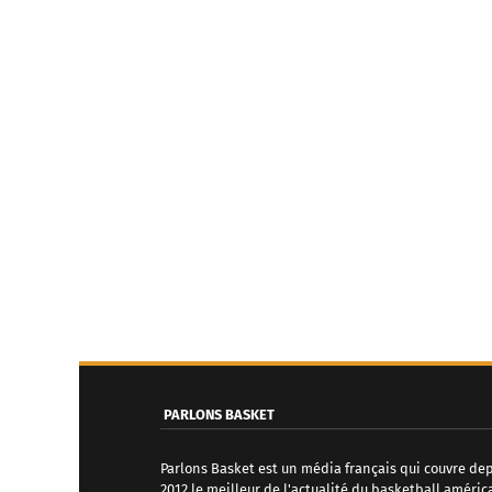
PARLONS BASKET
Parlons Basket est un média français qui couvre de
2012 le meilleur de l'actualité du basketball améric