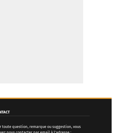
NTACT
r toute question, remarque ou suggestion, vous
vez nous contacter par email à l'adresse :