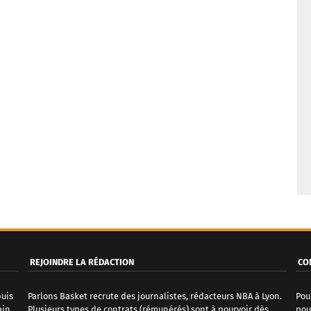
REJOINDRE LA RÉDACTION
CO
puis
Parlons Basket recrute des journalistes, rédacteurs NBA à Lyon.
Pou
ain
Plusieurs types de contrats (rémunérés) sont à pourvoir dès
pou