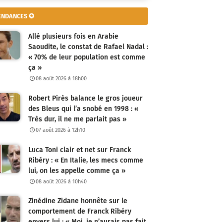
ENDANCES ✪
Allé plusieurs fois en Arabie
Saoudite, le constat de Rafael Nadal :
« 70% de leur population est comme
ça »
08 août 2026 à 18h00
Robert Pirès balance le gros joueur
des Bleus qui l’a snobé en 1998 : «
Très dur, il ne me parlait pas »
07 août 2026 à 12h10
Luca Toni clair et net sur Franck
Ribéry : « En Italie, les mecs comme
lui, on les appelle comme ça »
08 août 2026 à 10h40
Zinédine Zidane honnête sur le
comportement de Franck Ribéry
envers lui : « Moi, je n’aurais pas fait