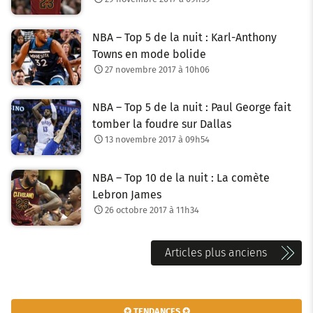
NBA – Top 5 de la nuit : Karl-Anthony
Towns en mode bolide
27 novembre 2017 à 10h06
NBA – Top 5 de la nuit : Paul George fait
tomber la foudre sur Dallas
13 novembre 2017 à 09h54
NBA – Top 10 de la nuit : La comète
Lebron James
26 octobre 2017 à 11h34
N
Articles plus anciens
a
v
✪ TENDANCES ✪