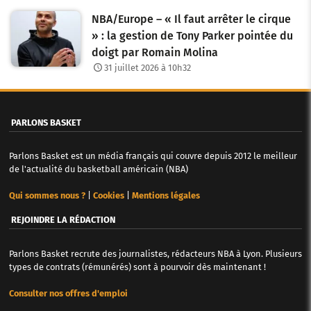
t
NBA/Europe – « Il faut arrêter le cirque
i
» : la gestion de Tony Parker pointée du
c
doigt par Romain Molina
31 juillet 2026 à 10h32
l
e
PARLONS BASKET
s
Parlons Basket est un média français qui couvre depuis 2012 le meilleur
de l'actualité du basketball américain (NBA)
Qui sommes nous ?
|
Cookies
|
Mentions légales
REJOINDRE LA RÉDACTION
Parlons Basket recrute des journalistes, rédacteurs NBA à Lyon. Plusieurs
types de contrats (rémunérés) sont à pourvoir dès maintenant !
Consulter nos offres d'emploi