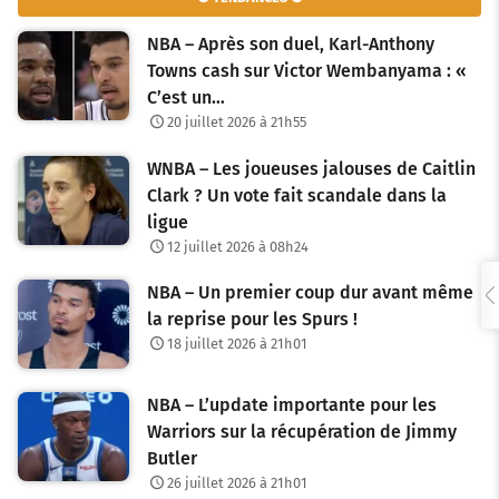
i
NBA – Après son duel, Karl-Anthony
g
Towns cash sur Victor Wembanyama : «
C’est un…
a
20 juillet 2026 à 21h55
t
WNBA – Les joueuses jalouses de Caitlin
i
Clark ? Un vote fait scandale dans la
o
ligue
12 juillet 2026 à 08h24
n
NBA – Un premier coup dur avant même
d
la reprise pour les Spurs !
e
18 juillet 2026 à 21h01
s
NBA – L’update importante pour les
a
Warriors sur la récupération de Jimmy
Butler
r
26 juillet 2026 à 21h01