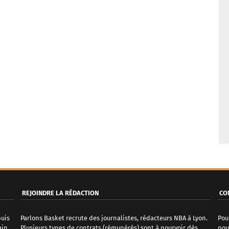
REJOINDRE LA RÉDACTION
CO
puis
Parlons Basket recrute des journalistes, rédacteurs NBA à Lyon.
Pou
ain
Plusieurs types de contrats (rémunérés) sont à pourvoir dès
pou