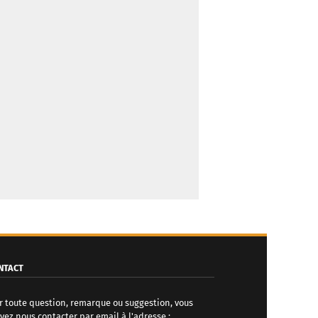
NTACT
r toute question, remarque ou suggestion, vous
vez nous contacter par email à l'adresse :