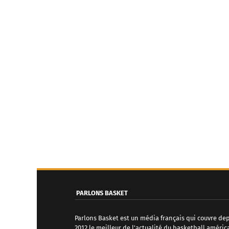
PARLONS BASKET
Parlons Basket est un média français qui couvre de
2012 le meilleur de l'actualité du basketball améric