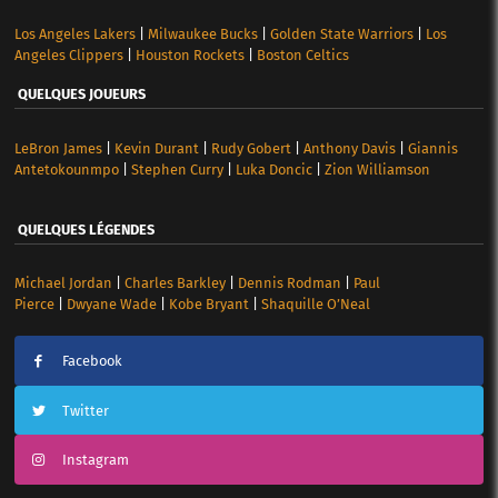
Los Angeles Lakers
|
Milwaukee Bucks
|
Golden State Warriors
|
Los
Angeles Clippers
|
Houston Rockets
|
Boston Celtics
QUELQUES JOUEURS
LeBron James
|
Kevin Durant
|
Rudy Gobert
|
Anthony Davis
|
Giannis
Antetokounmpo
|
Stephen Curry
|
Luka Doncic
|
Zion Williamson
QUELQUES LÉGENDES
Michael Jordan
|
Charles Barkley
|
Dennis Rodman
|
Paul
Pierce
|
Dwyane Wade
|
Kobe Bryant
|
Shaquille O’Neal
Facebook
Twitter
Instagram