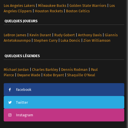
Los Angeles Lakers
|
Milwaukee Bucks
|
Golden State Warriors
|
Los
Angeles Clippers
|
Houston Rockets
|
Boston Celtics
QUELQUES JOUEURS
LeBron James
|
Kevin Durant
|
Rudy Gobert
|
Anthony Davis
|
Giannis
Antetokounmpo
|
Stephen Curry
|
Luka Doncic
|
Zion Williamson
QUELQUES LÉGENDES
Michael Jordan
|
Charles Barkley
|
Dennis Rodman
|
Paul
Pierce
|
Dwyane Wade
|
Kobe Bryant
|
Shaquille O’Neal
Facebook
Twitter
Instagram