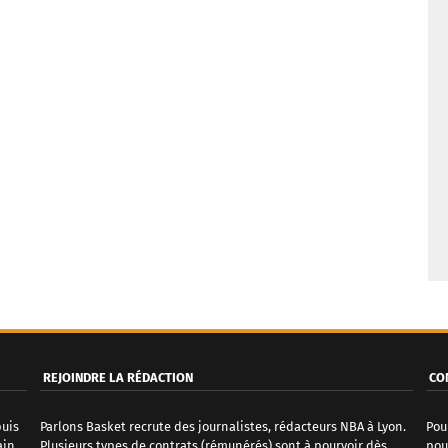
REJOINDRE LA RÉDACTION
CO
puis
Parlons Basket recrute des journalistes, rédacteurs NBA à Lyon.
Pou
ain
Plusieurs types de contrats (rémunérés) sont à pourvoir dès
pou