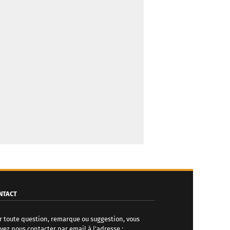
NTACT
r toute question, remarque ou suggestion, vous
vez nous contacter par email à l'adresse :