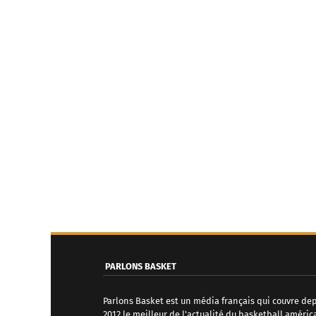
PARLONS BASKET
Parlons Basket est un média français qui couvre de
2012 le meilleur de l'actualité du basketball améric