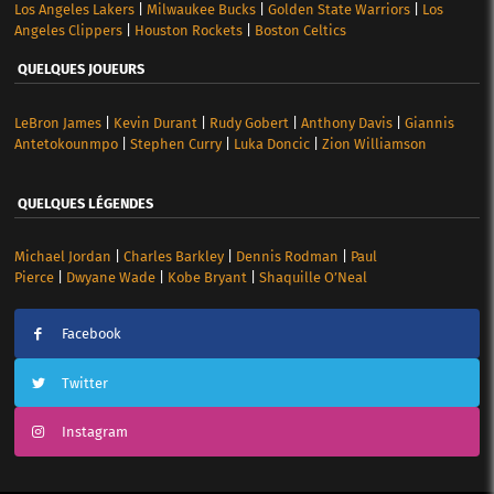
Los Angeles Lakers
|
Milwaukee Bucks
|
Golden State Warriors
|
Los
Angeles Clippers
|
Houston Rockets
|
Boston Celtics
QUELQUES JOUEURS
LeBron James
|
Kevin Durant
|
Rudy Gobert
|
Anthony Davis
|
Giannis
Antetokounmpo
|
Stephen Curry
|
Luka Doncic
|
Zion Williamson
QUELQUES LÉGENDES
Michael Jordan
|
Charles Barkley
|
Dennis Rodman
|
Paul
Pierce
|
Dwyane Wade
|
Kobe Bryant
|
Shaquille O’Neal
Facebook
Twitter
Instagram