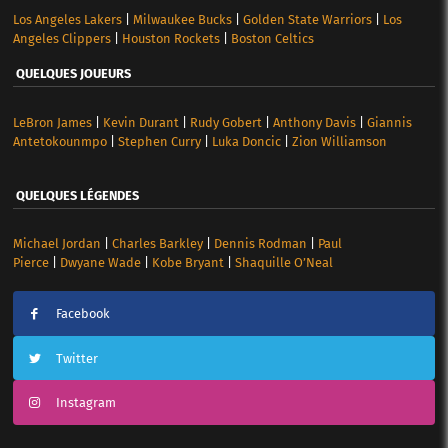
Los Angeles Lakers
|
Milwaukee Bucks
|
Golden State Warriors
|
Los
Angeles Clippers
|
Houston Rockets
|
Boston Celtics
QUELQUES JOUEURS
LeBron James
|
Kevin Durant
|
Rudy Gobert
|
Anthony Davis
|
Giannis
Antetokounmpo
|
Stephen Curry
|
Luka Doncic
|
Zion Williamson
QUELQUES LÉGENDES
Michael Jordan
|
Charles Barkley
|
Dennis Rodman
|
Paul
Pierce
|
Dwyane Wade
|
Kobe Bryant
|
Shaquille O’Neal
Facebook
Twitter
Instagram