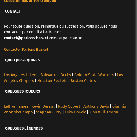
Consulter nos offres d'emploi
CONTACT
Pour toute question, remarque ou suggestion, vous pouvez nous
contacter par email à l'adresse :
contact@parlons-basket.com
ou par courrier
Contacter Parlons Basket
QUELQUES ÉQUIPES
Los Angeles Lakers
|
Milwaukee Bucks
|
Golden State Warriors
|
Los
Angeles Clippers
|
Houston Rockets
|
Boston Celtics
QUELQUES JOUEURS
LeBron James
|
Kevin Durant
|
Rudy Gobert
|
Anthony Davis
|
Giannis
Antetokounmpo
|
Stephen Curry
|
Luka Doncic
|
Zion Williamson
QUELQUES LÉGENDES