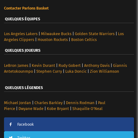
Contacter Parlons Basket
QUELQUES ÉQUIPES
Los Angeles Lakers
|
Milwaukee Bucks
|
Golden State Warriors
|
Los
Angeles Clippers
|
Houston Rockets
|
Boston Celtics
QUELQUES JOUEURS
LeBron James
|
Kevin Durant
|
Rudy Gobert
|
Anthony Davis
|
Giannis
Antetokounmpo
|
Stephen Curry
|
Luka Doncic
|
Zion Williamson
QUELQUES LÉGENDES
Michael Jordan
|
Charles Barkley
|
Dennis Rodman
|
Paul
Pierce
|
Dwyane Wade
|
Kobe Bryant
|
Shaquille O’Neal
Facebook
Twitter