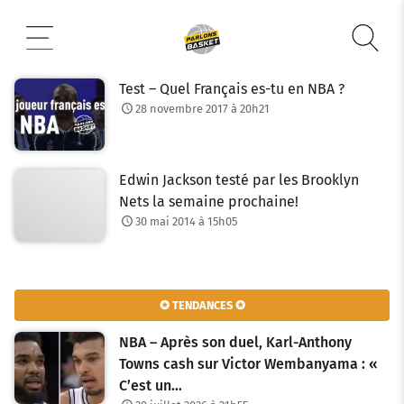
Aller
au
contenu
Test – Quel Français es-tu en NBA ?
28 novembre 2017 à 20h21
Edwin Jackson testé par les Brooklyn
Nets la semaine prochaine!
30 mai 2014 à 15h05
✪ TENDANCES ✪
NBA – Après son duel, Karl-Anthony
Towns cash sur Victor Wembanyama : «
C’est un…