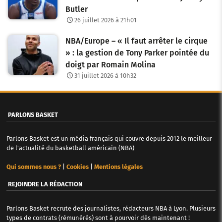
Butler
r
26 juillet 2026 à 21h01
t
NBA/Europe – « Il faut arrêter le cirque
i
» : la gestion de Tony Parker pointée du
c
doigt par Romain Molina
31 juillet 2026 à 10h32
l
e
PARLONS BASKET
s
Parlons Basket est un média français qui couvre depuis 2012 le meilleur
de l'actualité du basketball américain (NBA)
Qui sommes nous ?
|
Cookies
|
Mentions légales
REJOINDRE LA RÉDACTION
Parlons Basket recrute des journalistes, rédacteurs NBA à Lyon. Plusieurs
types de contrats (rémunérés) sont à pourvoir dès maintenant !