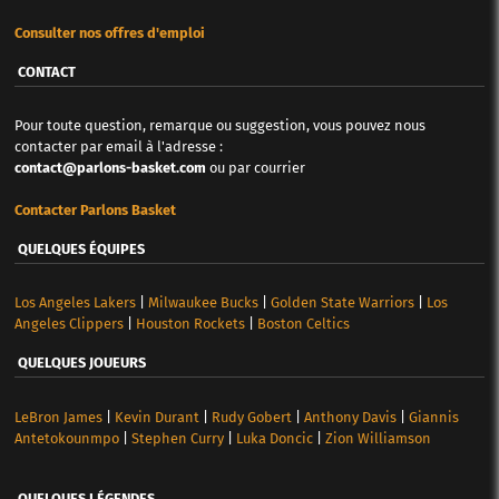
Consulter nos offres d'emploi
CONTACT
Pour toute question, remarque ou suggestion, vous pouvez nous
contacter par email à l'adresse :
contact@parlons-basket.com
ou par courrier
Contacter Parlons Basket
QUELQUES ÉQUIPES
Los Angeles Lakers
|
Milwaukee Bucks
|
Golden State Warriors
|
Los
Angeles Clippers
|
Houston Rockets
|
Boston Celtics
QUELQUES JOUEURS
LeBron James
|
Kevin Durant
|
Rudy Gobert
|
Anthony Davis
|
Giannis
Antetokounmpo
|
Stephen Curry
|
Luka Doncic
|
Zion Williamson
QUELQUES LÉGENDES