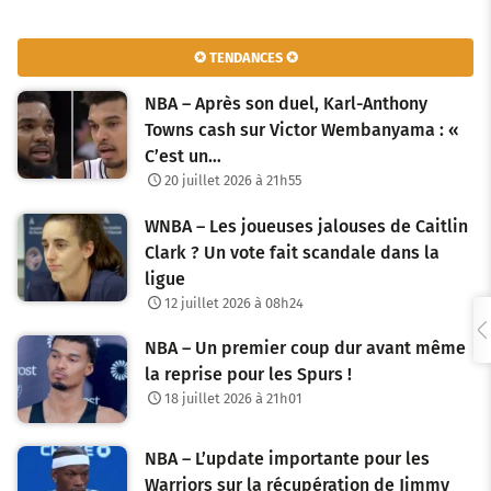
a
v
✪ TENDANCES ✪
i
NBA – Après son duel, Karl-Anthony
g
Towns cash sur Victor Wembanyama : «
C’est un…
a
20 juillet 2026 à 21h55
t
WNBA – Les joueuses jalouses de Caitlin
i
Clark ? Un vote fait scandale dans la
o
ligue
12 juillet 2026 à 08h24
n
NBA – Un premier coup dur avant même
d
la reprise pour les Spurs !
e
18 juillet 2026 à 21h01
s
NBA – L’update importante pour les
a
Warriors sur la récupération de Jimmy