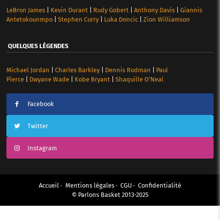
LeBron James
|
Kevin Durant
|
Rudy Gobert
|
Anthony Davis
|
Giannis
Antetokounmpo
|
Stephen Curry
|
Luka Doncic
|
Zion Williamson
QUELQUES LÉGENDES
Michael Jordan
|
Charles Barkley
|
Dennis Rodman
|
Paul
Pierce
|
Dwyane Wade
|
Kobe Bryant
|
Shaquille O’Neal
Facebook
Twitter
Instagram
Accueil
Mentions légales
CGU
Confidentialité
© Parlons Basket 2013-2025