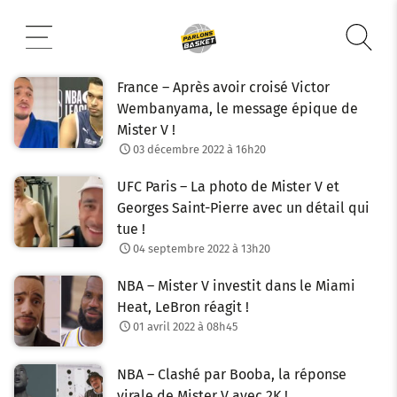
Aller
au
contenu
France – Après avoir croisé Victor
Wembanyama, le message épique de
Mister V !
03 décembre 2022 à 16h20
UFC Paris – La photo de Mister V et
Georges Saint-Pierre avec un détail qui
tue !
04 septembre 2022 à 13h20
NBA – Mister V investit dans le Miami
Heat, LeBron réagit !
01 avril 2022 à 08h45
NBA – Clashé par Booba, la réponse
virale de Mister V avec 2K !