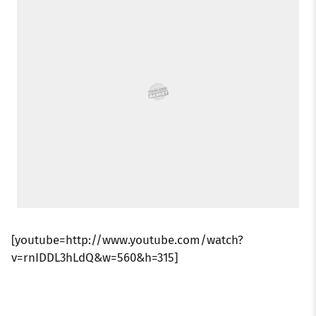
k
p
s
n
t
[youtube=http://www.youtube.com/watch?
v=rnIDDL3hLdQ&w=560&h=315]