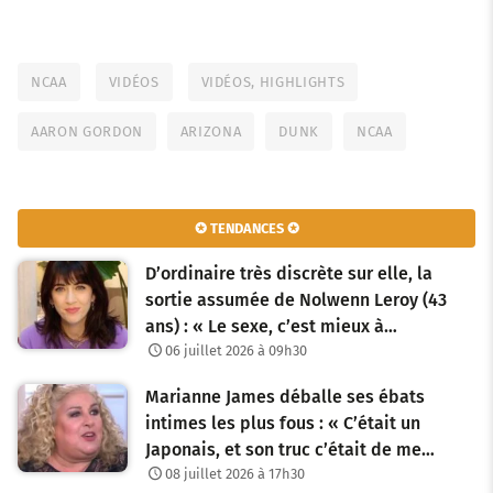
NCAA
VIDÉOS
VIDÉOS, HIGHLIGHTS
AARON GORDON
ARIZONA
DUNK
NCAA
✪ TENDANCES ✪
D’ordinaire très discrète sur elle, la
sortie assumée de Nolwenn Leroy (43
ans) : « Le sexe, c’est mieux à…
06 juillet 2026 à 09h30
Marianne James déballe ses ébats
intimes les plus fous : « C’était un
Japonais, et son truc c’était de me…
08 juillet 2026 à 17h30