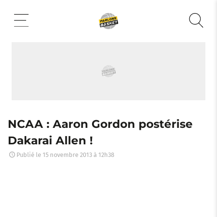
Aller
au
contenu
NCAA : Aaron Gordon postérise
Dakarai Allen !
Publié le
15 novembre 2013 à 12h38