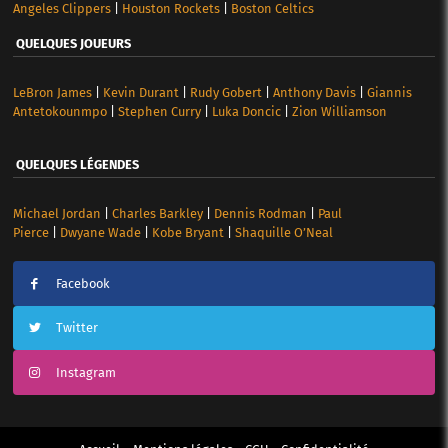
Angeles Clippers
|
Houston Rockets
|
Boston Celtics
QUELQUES JOUEURS
LeBron James
|
Kevin Durant
|
Rudy Gobert
|
Anthony Davis
|
Giannis
Antetokounmpo
|
Stephen Curry
|
Luka Doncic
|
Zion Williamson
QUELQUES LÉGENDES
Michael Jordan
|
Charles Barkley
|
Dennis Rodman
|
Paul
Pierce
|
Dwyane Wade
|
Kobe Bryant
|
Shaquille O’Neal
Facebook
Twitter
Instagram