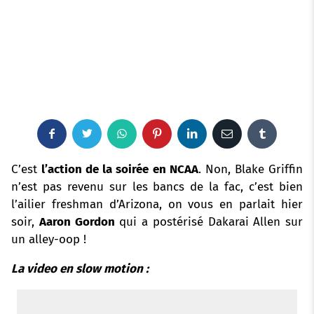
F
T
W
P
L
E
T
a
w
h
i
i
m
u
C’est
l’action de la soirée en NCAA
. Non, Blake Griffin
n’est pas revenu sur les bancs de la fac, c’est bien
c
i
a
n
n
a
m
l’ailier freshman d’Arizona,
on vous en parlait hier
soir
,
Aaron Gordon
e
t
qui a postérisé Dakarai Allen sur
t
t
k
i
b
un alley-oop !
b
t
s
e
e
l
l
La video en slow motion :
o
e
a
r
d
r
o
r
p
e
I