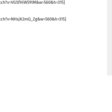
tch?v=VGSfHiW59lM&w=560&h=315]
t
atch?v=NHsjK2mQ_Zg&w=560&h=315]