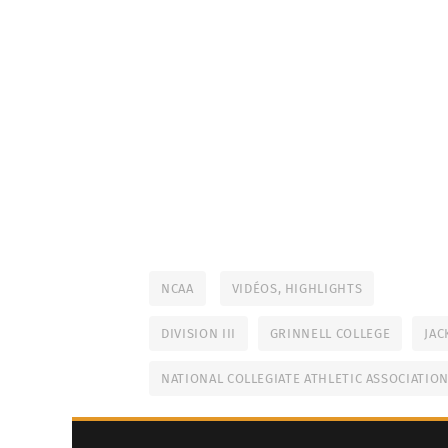
NCAA
VIDÉOS, HIGHLIGHTS
DIVISION III
GRINNELL COLLEGE
JAC
NATIONAL COLLEGIATE ATHLETIC ASSOCIATIO