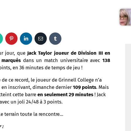
W
P
L
E
T
h
i
i
m
u
ur jour, que
Jack Taylor joueur de Division III en
s marqués
dans un match universitaire avec
138
a
n
n
a
m
points, en 36 minutes de temps de jeu !
t
t
k
i
b
 de ce record, le joueur de Grinnell College n’a
u en inscrivant, dimanche dernier
109 points
. Mais
s
e
e
l
l
atteint cette barre
en seulement 29 minutes
! Jack
a
r
d
r
 avec un joli 24/48 à 3 points.
p
e
I
le terrain toute la rencontre…
p
s
n
 :