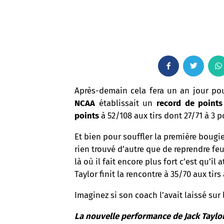
F
T
a
w
Après-demain cela fera un an jour po
NCAA
établissait un
record de point
c
i
points
à 52/108 aux tirs dont 27/71 à 3 
e
t
Et bien pour souffler la première bougie
rien trouvé d’autre que de reprendre fe
b
t
là où il fait encore plus fort c’est qu’il 
o
e
Taylor finit la rencontre à 35/70 aux tirs
o
r
Imaginez si son coach l’avait laissé sur 
k
La nouvelle performance de Jack Taylor