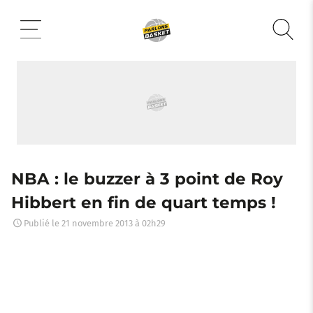
Aller
au
contenu
NBA : le buzzer à 3 point de Roy
Hibbert en fin de quart temps !
Publié le
21 novembre 2013 à 02h29