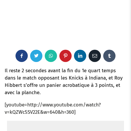
F
T
W
P
L
E
T
a
w
h
i
i
m
u
Il reste 2 secondes avant la fin du 1e quart temps
dans le match opposant les Knicks à Indiana, et Roy
c
i
a
n
n
a
m
Hibbert s’offre un panier acrobatique à 3 points, et
avec la planche.
e
t
t
t
k
i
b
[youtube=http://www.youtube.com/watch?
b
t
s
e
e
l
l
v=kQZWc5SV22E&w=640&h=360]
o
e
a
r
d
r
o
r
p
e
I