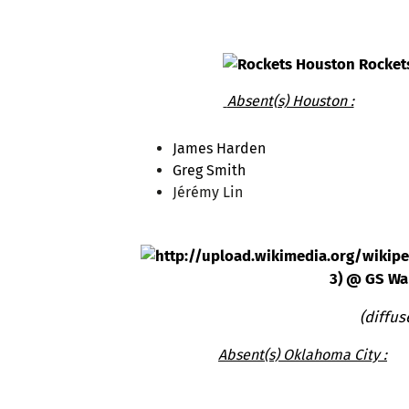
Houston Rockets 
Absent(s) Houston :
James Harden
Greg Smith
Jérémy Lin
3) @ GS War
(diffus
Absent(s) Oklahoma City :