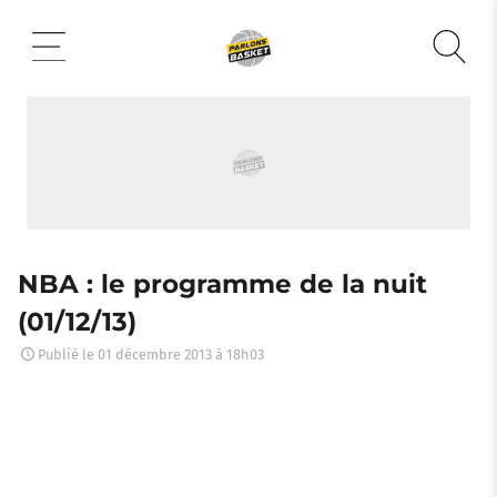
Aller
au
contenu
NBA : le programme de la nuit
(01/12/13)
Publié le
01 décembre 2013 à 18h03