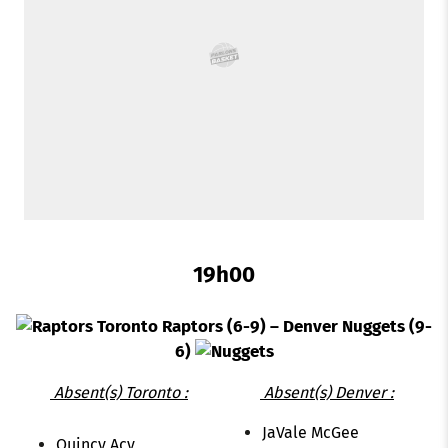
k
p
s
n
t
19h00
Toronto Raptors (6-9) – Denver Nuggets (9-
6)
Absent(s) Toronto :
Absent(s) Denver :
JaVale McGee
Quincy Acy