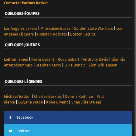
Contacter Parlons Basket
QUELQUES ÉQUIPES
Los Angeles Lakers
|
Milwaukee Bucks
|
Golden State Warriors
|
Los
Angeles Clippers
|
Houston Rockets
|
Boston Celtics
QUELQUES JOUEURS
LeBron James
|
Kevin Durant
|
Rudy Gobert
|
Anthony Davis
|
Giannis
Antetokounmpo
|
Stephen Curry
|
Luka Doncic
|
Zion Williamson
QUELQUES LÉGENDES
Michael Jordan
|
Charles Barkley
|
Dennis Rodman
|
Paul
Pierce
|
Dwyane Wade
|
Kobe Bryant
|
Shaquille O’Neal
Facebook
Twitter