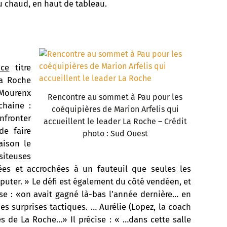
au chaud, en haut de tableau.
nce
titre
La Roche
 Mourenx
Rencontre au sommet à Pau pour les
chaine :
coéquipières de Marion Arfelis qui
nfronter
accueillent le leader La Roche – Crédit
de faire
photo : Sud Ouest
aison le
iteuses
ées et accrochées à un fauteuil que seules les
sputer. » Le défi est également du côté vendéen, et
e : «on avait gagné là-bas l’année dernière… en
s surprises tactiques. … Aurélie (Lopez, la coach
s de La Roche…» Il précise : « …dans cette salle