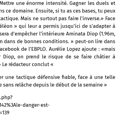
. Mettre une énorme intensité. Gagner les duels et
ns ce domaine. Ensuite, si tu as ces bases, tu peux
actique. Mais ne surtout pas faire l’inverse.» Face
léon » qui leur a permis jusqu’ici de s’adapter à
t sera d’empêcher l’intérieure Aminata Diop (1.96m,
lon dans de bonnes conditions. » peut-on lire dans
acebook de l’EBPLO. Aurélie Lopez ajoute : «mais
ur Diop, on prend le risque de se faire châtier à
» Le rédacteur conclut «
r une tactique défensive fiable, face à une telle
le sans relâche depuis le début de la semaine »
.php?
142%3Ale-danger-est-
=139