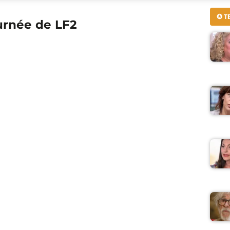
✪ T
urnée de LF2