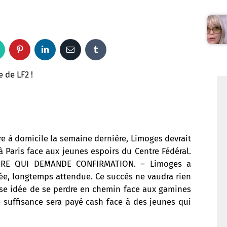
W
P
L
E
T
h
i
i
m
u
 de LF2 !
a
n
n
a
m
t
t
k
i
b
s
e
e
l
l
re à domicile la semaine dernière, Limoges devrait
 Paris face aux jeunes espoirs du Centre Fédéral.
a
r
d
r
OIRE QUI DEMANDE CONFIRMATION. – Limoges a
ée, longtemps attendue. Ce succès ne vaudra rien
p
e
I
se idée de se perdre en chemin face aux gamines
p
s
n
 suffisance sera payé cash face à des jeunes qui
t