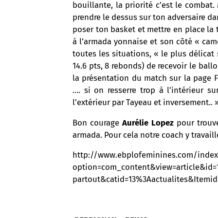
bouillante, la priorité c’est le combat
prendre le dessus sur ton adversaire da
poser ton basket et mettre en place la t
à l’armada yonnaise et son côté « camé
toutes les situations, « le plus délica
14.6 pts, 8 rebonds) de recevoir le bal
la présentation du match sur la page F
…. si on resserre trop à l’intérieur s
l’extérieur par Tayeau et inversement.. 
Bon courage
Aurélie Lopez
pour trouve
armada. Pour cela notre coach y travail
http://www.ebplofeminines.com/index
option=com_content&view=article&id=
partout&catid=13%3Aactualites&Itemid