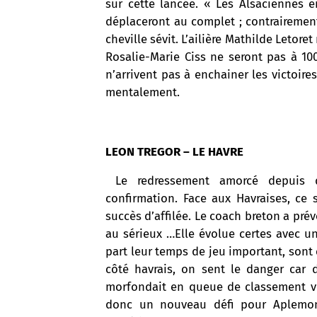
sur cette lancée. « Les Alsaciennes e
déplaceront au complet ; contrairement
cheville sévit. L’ailière Mathilde Letore
Rosalie-Marie Ciss ne seront pas à 100
n’arrivent pas à enchainer les victoi
mentalement.
LEON TREGOR – LE HAVRE
Le redressement amorcé depuis d
confirmation. Face aux Havraises, ce 
succès d’affilée. Le coach breton a prév
au sérieux …Elle évolue certes avec un
part leur temps de jeu important, sont 
côté havrais, on sent le danger car d
morfondait en queue de classement vi
donc un nouveau défi pour Aplemont