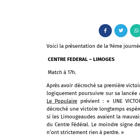
F
T
a
w
Voici la présentation de la 9ème journée
c
i
CENTRE FEDERAL – LIMOGES
e
t
Match à 17h.
b
t
Après avoir décroché sa première victoi
logiquement poursuivre sur sa lancée à
o
e
Le Populaire
prévient : « UNE VICT
décroché une victoire longtemps espér
o
r
si les Limougeaudes avaient la mauvai
k
du Centre Fédéral. Le moindre signe de
n’ont strictement rien à perdre. »