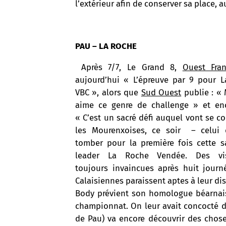
l’extérieur afin de conserver sa place, 
PAU – LA ROCHE
Après 7/7, Le Grand 8,
Ouest Fra
aujourd’hui « L’épreuve par 9 pour 
VBC », alors que
Sud Ouest
publie : «
aime ce genre de challenge » et en
« C’est un sacré défi auquel vont se co
les Mourenxoises, ce soir – celui 
tomber pour la première fois cette s
leader La Roche Vendée. Des vis
toujours invaincues après huit journ
Calaisiennes paraissent aptes à leur di
Body prévient son homologue béarnais
championnat. On leur avait concocté de
de Pau) va encore découvrir des chose