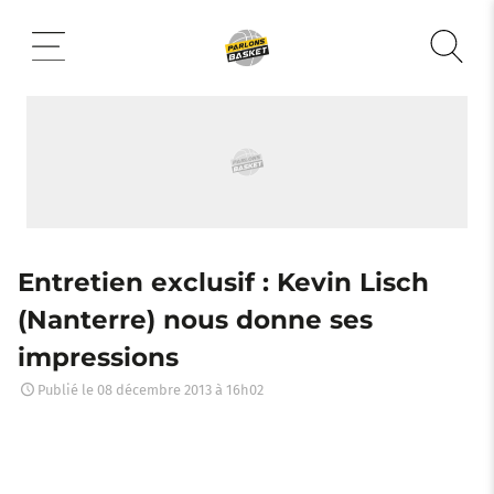
Aller
au
contenu
Entretien exclusif : Kevin Lisch
(Nanterre) nous donne ses
impressions
Publié le
08 décembre 2013 à 16h02