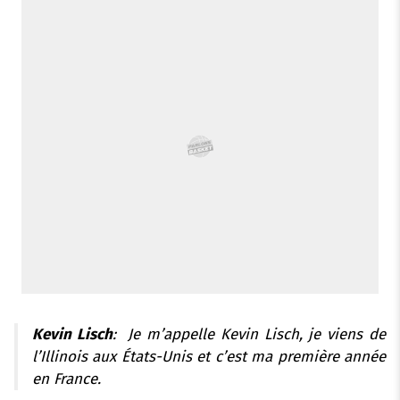
o
r
p
e
I
k
p
s
n
t
Kevin Lisch
: Je m’appelle Kevin Lisch, je viens de
l’Illinois aux États-Unis et c’est ma première année
en France.