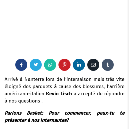
F
T
W
P
L
E
T
a
w
h
i
i
m
u
Arrivé à Nanterre lors de l’intersaison mais très vite
éloigné des parquets à cause des blessures, l’arrière
c
i
a
n
n
a
m
américano-italien
Kevin Lisch
a accepté de répondre
à nos questions !
e
t
t
t
k
i
b
Parlons Basket: Pour commencer, peux-tu te
b
t
s
e
e
l
l
présenter à nos internautes?
o
e
a
r
d
r