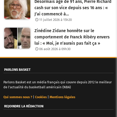
Désormais âgé de 91 ans, Pierre Richard
cash sur son vice depuis ses 16 ans : «
J’ai commencé à…
11 juillet 2026 à 15h20
Zinédine Zidane honnête sur le
comportement de Franck Ribéry envers
lui : « Moi, je n’aurais pas fait ça »
06 août 2026 à 09h30
PARLONS BASKET
Parlons Basket est un média français qui couvre depuis 2012 le meilleur
de l'actualité du basketball américain (NBA)
Qui sommes nous ?
|
Cookies
|
Mentions légales
REJOINDRE LA RÉDACTION