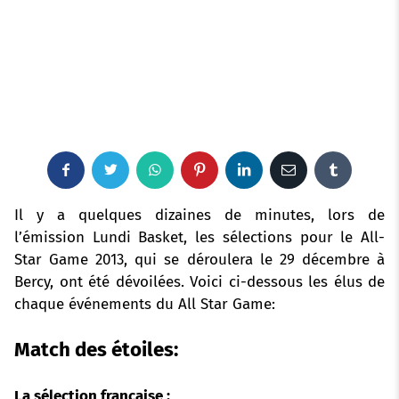
F
T
W
P
L
E
T
a
w
h
i
i
m
u
Il y a quelques dizaines de minutes, lors de
l’émission Lundi Basket, les sélections pour le All-
c
i
a
n
n
a
m
Star Game 2013, qui se déroulera le 29 décembre à
Bercy, ont été dévoilées.
e
t
t
Voici ci-dessous les élus de
t
k
i
b
chaque événements du All Star Game:
b
t
s
e
e
l
l
Match des étoiles:
o
e
a
r
d
r
o
r
p
e
I
La sélection française :