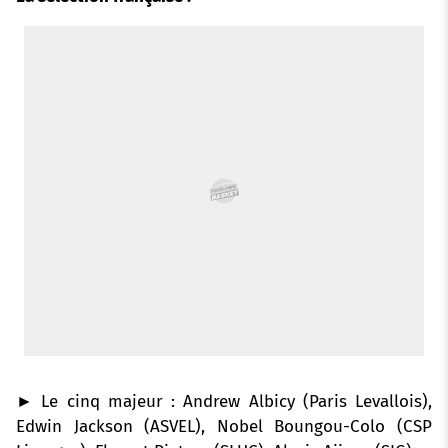
k
p
s
n
t
► Le cinq majeur : Andrew Albicy (Paris Levallois),
Edwin Jackson (ASVEL), Nobel Boungou-Colo (CSP