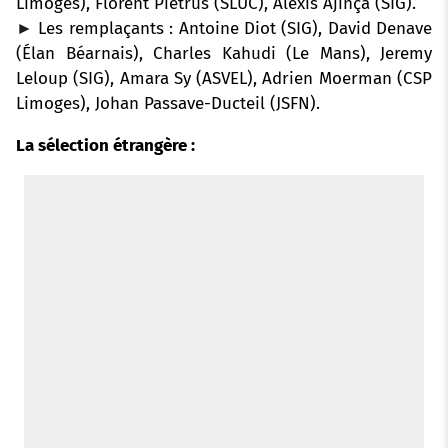
Limoges), Florent Pietrus (SLUC), Alexis Ajinça (SIG).
►
Les remplaçants : Antoine Diot (SIG), David Denave
(Élan Béarnais), Charles Kahudi (Le Mans), Jeremy
Leloup (SIG), Amara Sy (ASVEL), Adrien Moerman (CSP
Limoges), Johan Passave-Ducteil (JSFN).
La sélection étrangère :