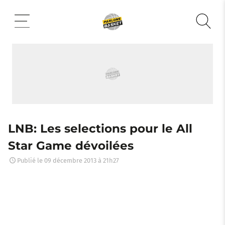
Aller
au
contenu
LNB: Les selections pour le All
Star Game dévoilées
Publié le
09 décembre 2013 à 21h27