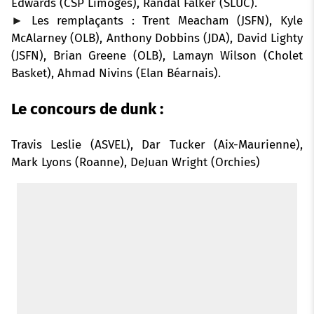
Edwards (CSP Limoges), Randal Falker (SLUC).
►
Les remplaçants : Trent Meacham (JSFN), Kyle
McAlarney (OLB), Anthony Dobbins (JDA), David Lighty
(JSFN), Brian Greene (OLB), Lamayn Wilson (Cholet
Basket), Ahmad Nivins (Elan Béarnais).
Le concours de dunk :
Travis Leslie (ASVEL), Dar Tucker (Aix-Maurienne),
Mark Lyons (Roanne), DeJuan Wright (Orchies)