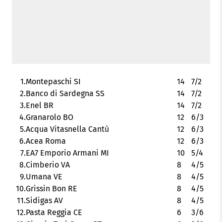
1.
Montepaschi SI
14
7/2
2.
Banco di Sardegna SS
14
7/2
3.
Enel BR
14
7/2
4.
Granarolo BO
12
6/3
5.
Acqua Vitasnella Cantù
12
6/3
6.
Acea Roma
12
6/3
7.
EA7 Emporio Armani MI
10
5/4
8.
Cimberio VA
8
4/5
9.
Umana VE
8
4/5
10.
Grissin Bon RE
8
4/5
11.
Sidigas AV
8
4/5
12.
Pasta Reggia CE
6
3/6