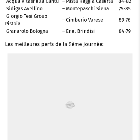
Acqua Vitasnella Cantù
–
Pasta Reggia Caserta
84-82
Sidigas Avellino
–
Montepaschi Siena
75-85
k
p
s
n
Giorgio Tesi Group
–
Cimberio Varese
89-76
Pistoia
t
Granarolo Bologna
–
Enel Brindisi
84-79
Les meilleures perfs de la 9ème journée: