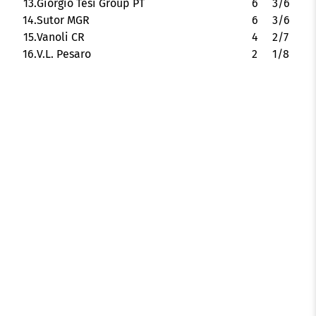
13.
Giorgio Tesi Group PT
6
3/6
14.
Sutor MGR
6
3/6
15.
Vanoli CR
4
2/7
16.
V.L. Pesaro
2
1/8