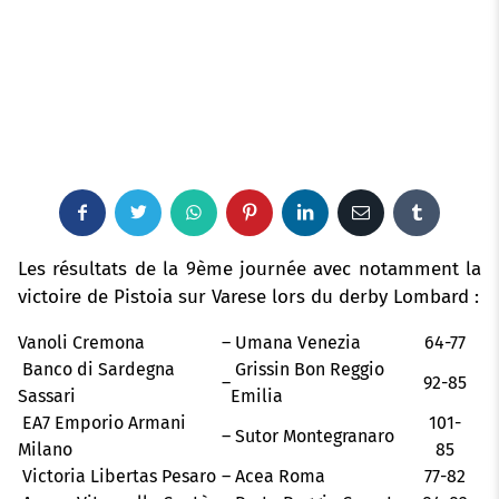
F
T
W
P
L
E
T
a
w
h
i
i
m
u
Les résultats de la 9ème journée avec notamment la
victoire de Pistoia sur Varese lors du derby Lombard :
c
i
a
n
n
a
m
Vanoli Cremona
–
Umana Venezia
64-77
e
t
t
t
k
i
b
Banco di Sardegna
Grissin Bon Reggio
–
92-85
Sassari
Emilia
b
t
s
e
e
l
l
EA7 Emporio Armani
101-
–
Sutor Montegranaro
o
e
a
r
d
r
Milano
85
Victoria Libertas Pesaro
–
Acea Roma
77-82
o
r
p
e
I