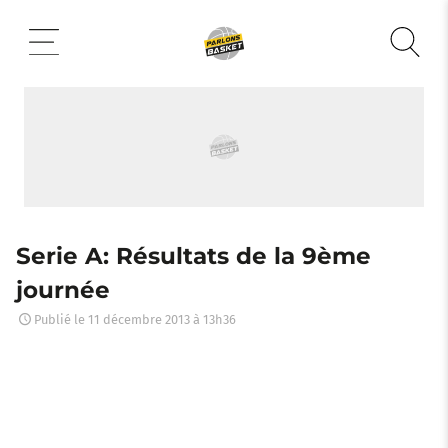
Aller
au
contenu
Serie A: Résultats de la 9ème
journée
Publié le
11 décembre 2013 à 13h36