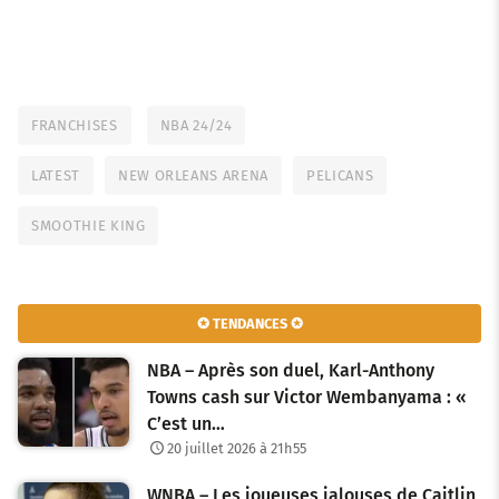
FRANCHISES
NBA 24/24
LATEST
NEW ORLEANS ARENA
PELICANS
SMOOTHIE KING
✪ TENDANCES ✪
NBA – Après son duel, Karl-Anthony
Towns cash sur Victor Wembanyama : «
C’est un…
20 juillet 2026 à 21h55
WNBA – Les joueuses jalouses de Caitlin