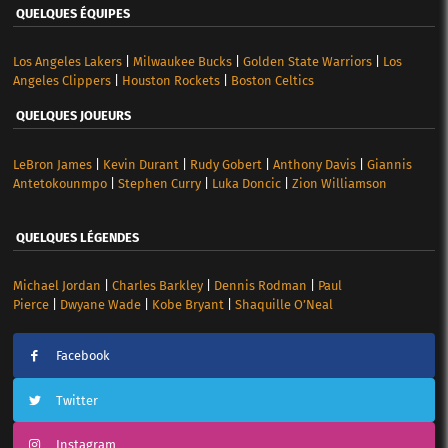
QUELQUES ÉQUIPES
Los Angeles Lakers
|
Milwaukee Bucks
|
Golden State Warriors
|
Los
Angeles Clippers
|
Houston Rockets
|
Boston Celtics
QUELQUES JOUEURS
LeBron James
|
Kevin Durant
|
Rudy Gobert
|
Anthony Davis
|
Giannis
Antetokounmpo
|
Stephen Curry
|
Luka Doncic
|
Zion Williamson
QUELQUES LÉGENDES
Michael Jordan
|
Charles Barkley
|
Dennis Rodman
|
Paul
Pierce
|
Dwyane Wade
|
Kobe Bryant
|
Shaquille O’Neal
Facebook
Twitter
Instagram