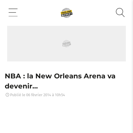
Aller
au
contenu
NBA : la New Orleans Arena va
devenir…
Publié le
06 février 2014 à 10h54