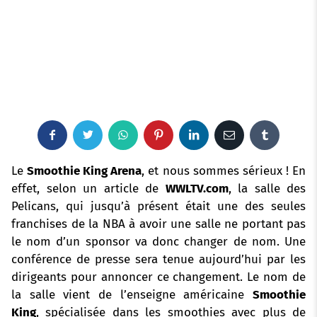
F
T
W
P
L
E
T
a
w
h
i
i
m
u
Le
Smoothie King Arena
, et nous sommes sérieux ! En
effet, selon un article de
WWLTV.com
, la salle des
c
i
a
n
n
a
m
Pelicans, qui jusqu’à présent était une des seules
franchises de la NBA à avoir une salle ne portant pas
e
t
t
t
k
i
b
le nom d’un sponsor va donc changer de nom. Une
b
t
s
e
e
l
l
conférence de presse sera tenue aujourd’hui par les
dirigeants pour annoncer ce changement. Le nom de
o
e
a
r
d
r
la salle vient de l’enseigne américaine
Smoothie
King
, spécialisée dans les smoothies avec plus de
o
r
p
e
I