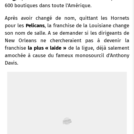
600 boutiques dans toute l’Amérique.
k
p
s
n
Après avoir changé de nom, quittant les Hornets
t
pour les
Pelicans
, la franchise de la Louisiane change
son nom de salle. A se demander si les dirigeants de
New Orleans ne chercheraient pas à devenir la
franchise
la plus « laide »
de la ligue, déjà salement
amochée à cause du fameux monosourcil d’Anthony
Davis.