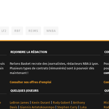
LF2
RBF
REIMS
WNBA
REJOINDRE LA RÉDACTION
CO
puis
Parlons Basket recrute des journalistes, rédacteurs NBA à Lyon.
Pou
ain
Plusieurs types de contrats (rémunérés) sont à pourvoir dès
pou
maintenant !
con
Consulter nos offres d'emploi
Con
QUELQUES JOUEURS
QU
e
LeBron James
|
Kevin Durant
|
Rudy Gobert
|
Anthony
Mic
Davis
|
Giannis Antetokounmpo
|
Stephen Curry
|
Luka
Ro