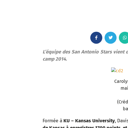
F
T
a
w
L’équipe des San Antonio Stars vient d
camp 2014.
c
i
e
t
Caroly
b
t
mai
o
e
(Créd
ba
o
r
Formée à
KU – Kansas University
, Davi
k
de Kansas à enregistrer 1700 points, et