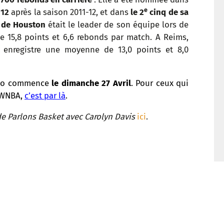
t
e
 12
après la saison 2011-12, et dans
le 2
cinq de sa
 de Houston
était le leader de son équipe lors de
 15,8 points et 6,6 rebonds par match. A Reims,
enregistre une moyenne de 13,0 points et 8,0
nio commence
le dimanche 27 Avril
. Pour ceux qui
a WNBA,
c’est par là
.
 de Parlons Basket avec Carolyn Davis
ici
.