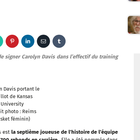
W
P
L
E
T
h
i
i
m
u
e signer Carolyn Davis dans l’effectif du training
a
n
n
a
m
t
t
k
i
b
n Davis portant le
s
e
e
l
l
llot de Kansas
University
a
r
d
r
it photo : Reims
sket féminin)
p
e
I
s est
la septième joueuse de l’histoire de l’équipe
p
s
n
 700 rebonds en carrière
. Elle a été nommée dans