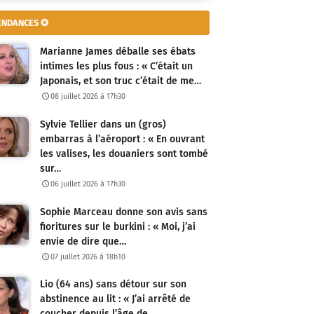
ENDANCES ✪
Marianne James déballe ses ébats
intimes les plus fous : « C’était un
Japonais, et son truc c’était de me…
08 juillet 2026 à 17h30
Sylvie Tellier dans un (gros)
embarras à l’aéroport : « En ouvrant
les valises, les douaniers sont tombé
sur…
06 juillet 2026 à 17h30
Sophie Marceau donne son avis sans
fioritures sur le burkini : « Moi, j’ai
envie de dire que…
07 juillet 2026 à 18h10
Lio (64 ans) sans détour sur son
abstinence au lit : « J’ai arrêté de
coucher depuis l’âge de…