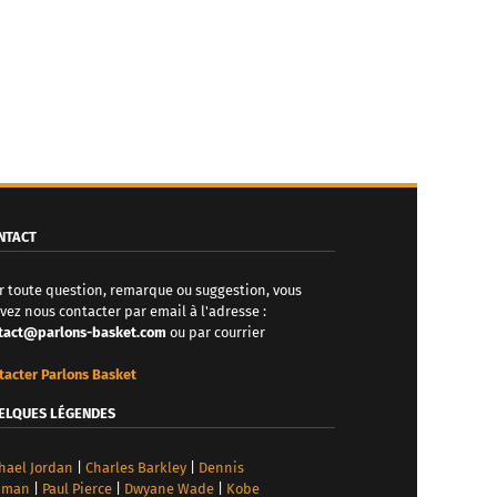
NTACT
r toute question, remarque ou suggestion, vous
vez nous contacter par email à l'adresse :
tact@parlons-basket.com
ou par courrier
tacter Parlons Basket
ELQUES LÉGENDES
hael Jordan
|
Charles Barkley
|
Dennis
dman
|
Paul Pierce
|
Dwyane Wade
|
Kobe