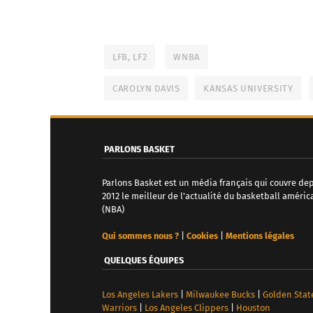
LFB, LF2
WNBA
CAROLYN DAVIS
KANSAS UNIVERSITY
PARLONS BASKET
Parlons Basket est un média français qui couvre de
2012 le meilleur de l'actualité du basketball améric
(NBA)
Qui sommes nous ?
|
Cookies
|
Mentions légales
QUELQUES ÉQUIPES
Los Angeles Lakers
|
Milwaukee Bucks
|
Golden Stat
Warriors
|
Los Angeles Clippers
|
Houston