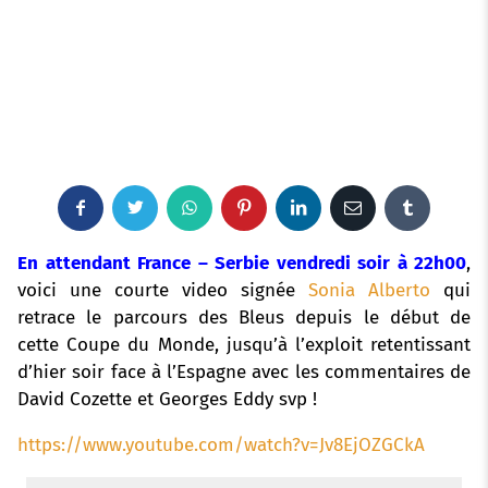
F
T
W
P
L
E
T
a
w
h
i
i
m
u
En attendant France – Serbie vendredi soir à 22h00
,
voici une courte video signée
Sonia Alberto
qui
c
i
a
n
n
a
m
retrace le parcours des Bleus depuis le début de
cette Coupe du Monde, jusqu’à l’exploit retentissant
e
t
t
t
k
i
b
d’hier soir face à l’Espagne avec les commentaires de
b
t
s
e
e
l
l
David Cozette et Georges Eddy svp !
o
e
a
r
d
r
https://www.youtube.com/watch?v=Jv8EjOZGCkA
o
r
p
e
I