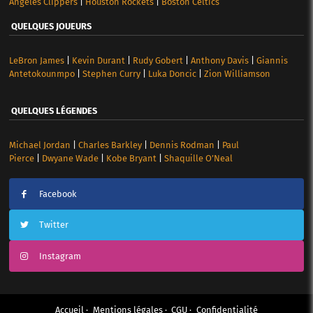
Angeles Clippers
|
Houston Rockets
|
Boston Celtics
QUELQUES JOUEURS
LeBron James
|
Kevin Durant
|
Rudy Gobert
|
Anthony Davis
|
Giannis
Antetokounmpo
|
Stephen Curry
|
Luka Doncic
|
Zion Williamson
QUELQUES LÉGENDES
Michael Jordan
|
Charles Barkley
|
Dennis Rodman
|
Paul
Pierce
|
Dwyane Wade
|
Kobe Bryant
|
Shaquille O’Neal
Facebook
Twitter
Instagram
Accueil
Mentions légales
CGU
Confidentialité