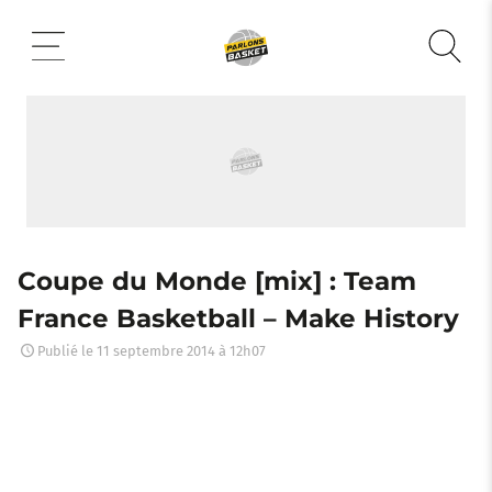
Aller
au
contenu
Coupe du Monde [mix] : Team
France Basketball – Make History
Publié le
11 septembre 2014 à 12h07