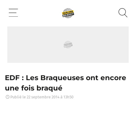
Aller
au
contenu
EDF : Les Braqueuses ont encore
une fois braqué
Publié le
22 septembre 2014 à 13h50