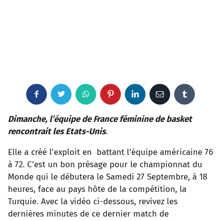
F
T
W
P
L
E
T
a
w
h
i
i
m
u
Dimanche, l’équipe de France féminine de basket
rencontrait les Etats-Unis
.
c
i
a
n
n
a
m
Elle a créé l’exploit en battant l’équipe américaine 76
e
t
t
t
k
i
b
à 72. C’est un bon présage pour le championnat du
Monde qui le débutera le Samedi 27 Septembre, à 18
b
t
s
e
e
l
l
heures, face au pays hôte de la compétition, la
o
e
a
r
d
r
Turquie. Avec la vidéo ci-dessous, revivez les
dernières minutes de ce dernier match de
o
r
p
e
I