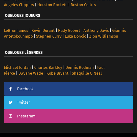
Angeles Clippers
|
Houston Rockets
|
Boston Celtics
QUELQUES JOUEURS
LeBron James
|
Kevin Durant
|
Rudy Gobert
|
Anthony Davis
|
Giannis
Antetokounmpo
|
Stephen Curry
|
Luka Doncic
|
Zion Williamson
QUELQUES LÉGENDES
Michael Jordan
|
Charles Barkley
|
Dennis Rodman
|
Paul
Pierce
|
Dwyane Wade
|
Kobe Bryant
|
Shaquille O’Neal
Facebook
Twitter
Instagram