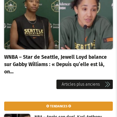
WNBA – Star de Seattle, Jewell Loyd balance
sur Gabby Williams : « Depuis qu’elle est là,
on…
N
Articles plus anciens
a
v
✪ TENDANCES ✪
i
NBA – Après son duel, Karl-Anthony