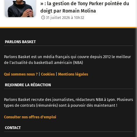
i
» : la gestion de Tony Parker pointée du
c
doigt par Romain Molina
31 juillet 2026 à 10h32
l
e
PARLONS BASKET
s
Parlons Basket est un média français qui couvre depuis 2012 le meilleur
de l'actualité du basketball américain (NBA)
Qui sommes nous ?
|
Cookies
|
Mentions légales
REJOINDRE LA RÉDACTION
Parlons Basket recrute des journalistes, rédacteurs NBA à Lyon. Plusieurs
types de contrats (rémunérés) sont à pourvoir dès maintenant !
Consulter nos offres d'emploi
CONTACT