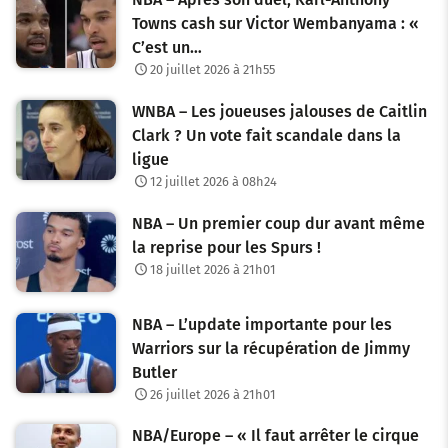
g
Towns cash sur Victor Wembanyama : «
C’est un…
a
20 juillet 2026 à 21h55
t
WNBA – Les joueuses jalouses de Caitlin
i
Clark ? Un vote fait scandale dans la
o
ligue
12 juillet 2026 à 08h24
n
NBA – Un premier coup dur avant même
d
la reprise pour les Spurs !
e
18 juillet 2026 à 21h01
s
NBA – L’update importante pour les
a
Warriors sur la récupération de Jimmy
Butler
r
26 juillet 2026 à 21h01
t
NBA/Europe – « Il faut arrêter le cirque